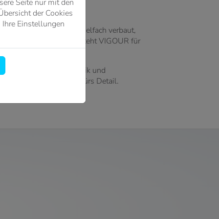
ere Seite nur mit den
Übersicht der Cookies
 Ihre Einstellungen
ehrfach ausgezeichnet, vielfach verbaut,
 Award ausgezeichnet, steht VIGOUR für
es Design, smarte Technik und
sser auf Leidenschaft fürs Detail.