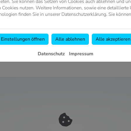
ieten. Sie können das Setzen von Cookies auch ablehnen und uns
Cookies nutzen. Weitere Informationen, sowie eine detaillierte 
 AUCH KÜCHE.
ologien finden Sie in unserer Datenschutzerklärung. Sie können
 es um stilvolle, zuverlässige und innovative Armaturen geht. M
 des Jahres, bereits zum sechsten Mal in Folge mit dem Plus X
rlassen.
Einstellungen öffnen
Alle ablehnen
Alle akzeptieren
ieser Anspruch auch in der Küche zu Hause ist: durchdacht
n einer einzigen Armatur. Wer VIGOUR kennt, weiß: Hier trifft Wa
Datenschutz
Impressum