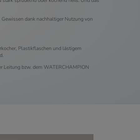
d stark sprudelnd oder kochend heiß. Und das
es Gewissen dank nachhaltiger Nutzung von
cher, Plastikflaschen und lästigem
d.
aus der Leitung bzw. dem WATERCHAMPION