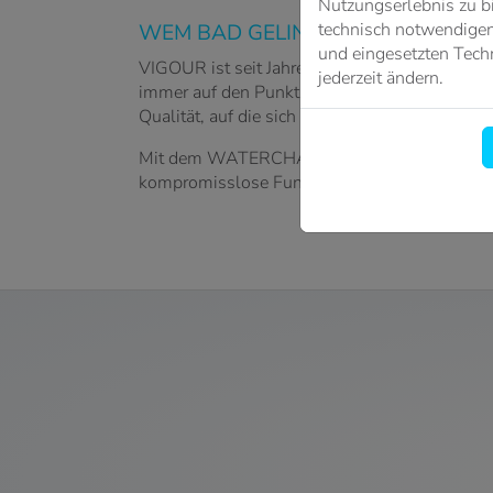
Nutzungserlebnis zu b
technisch notwendigen 
WEM BAD GELINGT, DEM GELINGT
und eingesetzten Techn
VIGOUR ist seit Jahren eine feste Größe, wenn
jederzeit ändern.
immer auf den Punkt. Als Fachhandwerksmarke
Qualität, auf die sich Profis wie Endkunden ve
Mit dem WATERCHAMPION zeigt VIGOUR, dass d
kompromisslose Funktionalität. Alles vereint i