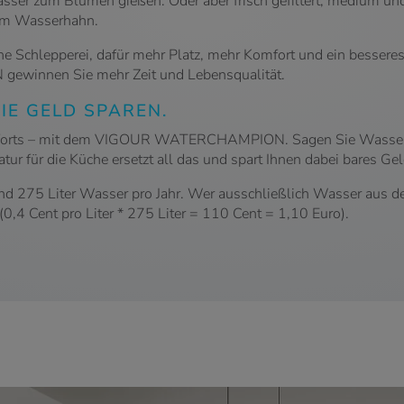
asser zum Blumen gießen. Oder aber frisch gefiltert, medium un
 dem Wasserhahn.
e Schlepperei, dafür mehr Platz, mehr Komfort und ein besser
winnen Sie mehr Zeit und Lebensqualität.
IE GELD SPAREN.
omforts – mit dem VIGOUR WATERCHAMPION. Sagen Sie Wasserko
 für die Küche ersetzt all das und spart Ihnen dabei bares Gel
 rund 275 Liter Wasser pro Jahr. Wer ausschließlich Wasser 
 (0,4 Cent pro Liter * 275 Liter = 110 Cent = 1,10 Euro).