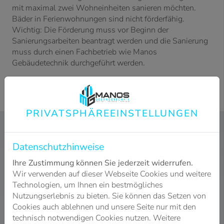
mit maximal zwei Wohneinheiten sanieren möchten.
Bäder in Ferienwohnungen sind nicht förderfähig.
Wichtig: Die Förderung muss vor Beginn der
Sanierungsarbeiten beantragt werden und die Sanierung
muss durch einen Fachbetrieb wie Manos
Gebäudetechnik durchgeführt werden.
PRIVATSPHÄRE­EINSTELLUNGEN
Datenschutzhinweise
DIE MINDESTANFORDERUNGEN FÜR
Ihre Zustimmung können Sie jederzeit widerrufen.
EINE FÖRDERUNG
Wir verwenden auf dieser Webseite Cookies und weitere
Technologien, um Ihnen ein bestmögliches
Nutzungserlebnis zu bieten. Sie können das Setzen von
Cookies auch ablehnen und unsere Seite nur mit den
technisch notwendigen Cookies nutzen. Weitere
Raumänderungen