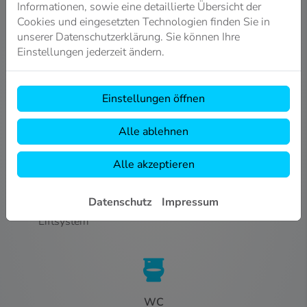
Informationen, sowie eine detaillierte Übersicht der
Mindestgröße Bad: 1,80 m x 2,20 m
Cookies und eingesetzten Technologien finden Sie in
Bewegungsfreiheit: Platz vor und zwischen
unserer Datenschutzerklärung. Sie können Ihre
Sanitärobjekten für z. B. Rollstuhlnutzung
Einstellungen jederzeit ändern.
Türen: nach außen zu öffnen oder Schiebetür -
müssen von außen entriegelbar sein
Einstellungen öffnen
Alle ablehnen
Dusche/Badewanne
Alle akzeptieren
Dusche: bodengleich oder max. 20 mm Erhöhung
Bodenbelag: rutschfest oder rutschhemmend
Datenschutz
Impressum
Badewanne: max. Höhe 0,5 m oder mit Tür bzw.
Liftsystem
WC