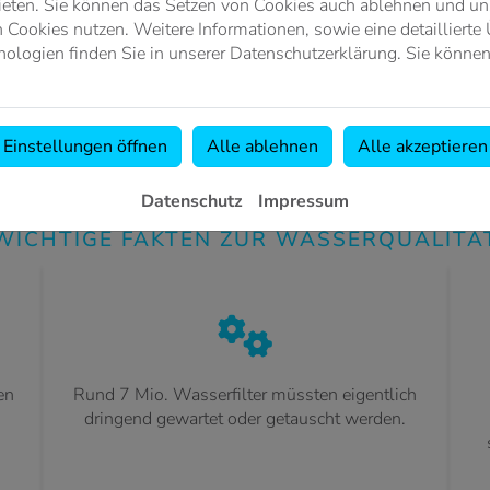
chenhelfer, Quelle für Dusch- und Badegenuss – Wasser ist unse
ieten. Sie können das Setzen von Cookies auch ablehnen und uns
 pro Kopf Tag für Tag etwa 120 Liter. Stellen Sie sich nun eine
Cookies nutzen. Weitere Informationen, sowie eine detaillierte 
nstallation, fehlende Wartung oder viel Kalk können dafür sorgen
ologien finden Sie in unserer Datenschutzerklärung. Sie können
Einstellungen öffnen
Alle ablehnen
Alle akzeptieren
Datenschutz
Impressum
WICHTIGE FAKTEN ZUR WASSERQUALITÄ
en
Rund 7 Mio. Wasserfilter müssten eigentlich
dringend gewartet oder getauscht werden.