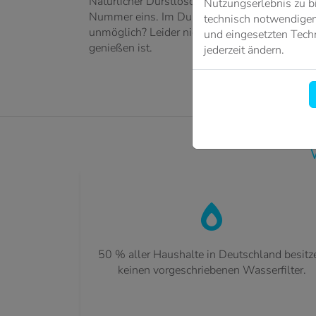
Natürlicher Durstlöscher, unentbehrlicher Kü
Nutzungserlebnis zu b
Nummer eins. Im Durchschnitt verbrauchen wir
technisch notwendigen 
unmöglich? Leider nicht, denn Fehler bei der I
und eingesetzten Techn
genießen ist.
jederzeit ändern.
50 % aller Haushalte in Deutschland besitz
keinen vorgeschriebenen Wasserfilter.