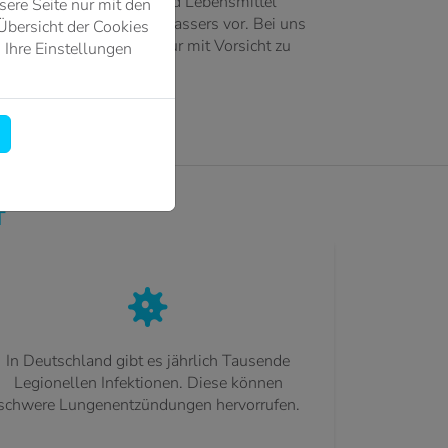
r wichtigster Rohstoff und Lebensmittel
ere Seite nur mit den
 Verunreinigung dieses Wassers vor. Bei uns
Übersicht der Cookies
, dass Ihr Trinkwasser nur mit Vorsicht zu
 Ihre Einstellungen
T
In Deutschland gibt es jährlich Tausende
Legionellen Infektionen. Diese können
schwere Lungenentzündungen hervorrufen.