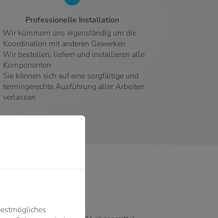
Professionelle Installation
Wir kümmern uns eigenständig um die
Koordination mit anderen Gewerken
Wir bestellen, liefern und installieren alle
Komponenten
Sie können sich auf eine sorgfältige und
termingerechte Ausführung aller Arbeiten
verlassen
bestmögliches