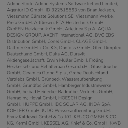
Adobe Stock: Adobe Systems Software Ireland Limited,
Agentur ID GmbH, ID 322518563 von Brian Jackson,
Viessmann Climate Solutions SE, Viessmann Werke,
Prefa GmbH, Artfliesen, ETA Heiztechnik GmbH,
ÖkoFEN Heiztechnik GmbH,
Artelinea S.p.A,
AQUA
DESIGN GROUP, AXENT International AG,
BVC EBS
Distribution GmbH,
Conel GmbH,
CLAGE GmbH,
Dallmer GmbH + Co. KG, Danfoss GmbH, Glen Dimplex
Deutschland GmbH, Duka AG, Duravit
Aktiengesellschaft, Erwin Müller GmbH, Fröling
Heizkessel- und Behälterbau Ges.m.b.H., Glassdouche
GmbH, Ceramica Globo S.p.a., Grohe Deutschland
Vertriebs GmbH, Grünbeck Wasseraufbereitung
GmbH,
Grundfos GmbH, Hamberger Industriewerke
GmbH, heibad Heidecker Badmöbel Vertriebs GmbH,
Henrad nv, Hoval GmbH, HOESCH Design
GmbH,
HÜPPE GmbH, IBC SOLAR AG, INDA SpA,
KOHLER GmbH, JUDO Wasseraufbereitung GmbH,
Franz Kaldewei GmbH & Co. KG,
KEUCO GMBH & CO.
KG, Kermi GmbH, KESSEL AG, Knief & Co. GmbH, KWB