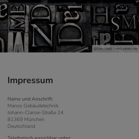
@G
oss Vitalij
– stock.adobe.com
Impressum
Name und Anschrift:
Manos Gebäudetechnik
Johann-Clanze-Straße 24
81369 München
Deutschland
Telefonisch erreichbar unter
: