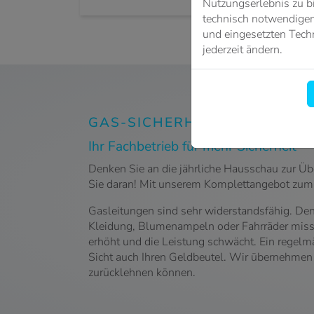
Nutzungserlebnis zu b
technisch notwendigen 
und eingesetzten Techn
jederzeit ändern.
GAS-SICHERHEITS-CHECK I
Ihr Fachbetrieb für mehr Sicherheit
Denken Sie an die jährliche Hausschau zur Üb
Sie daran! Mit unserem Komplettangebot zu
Gasleitungen sind sehr widerstandsfähig. Den
Kleidung, Blumenampeln oder Fahrräder missb
erhöht und die Leistung schwächt. Ein regelmäß
Sicht auch Ihren Geldbeutel. Wir übernehmen 
zurücklehnen können.