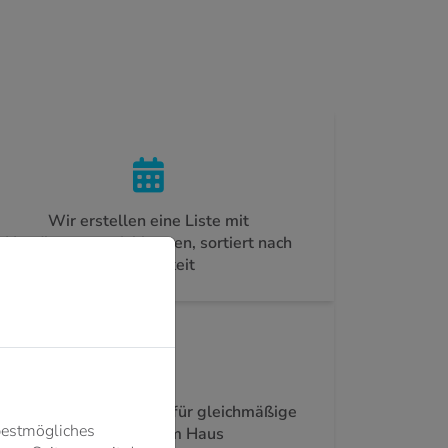
Wir erstellen eine Liste mit
Handlungsempfehlungen, sortiert nach
Dringlichkeit
ischen Abgleich durch – für gleichmäßige
bestmögliches
g auf alle Heizkörper im Haus