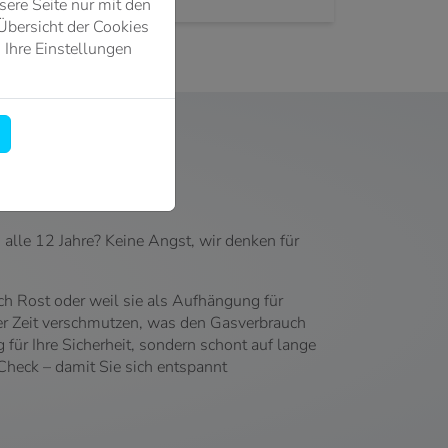
ere Seite nur mit den
Übersicht der Cookies
 Ihre Einstellungen
alle 12 Jahre? Keine Angst, wir denken für
ch Rost oder weil sie als Aufhängung für
r Zeit verschmutzen, was den Gasverbrauch
 für Ihre Sicherheit, sondern schont auf lange
Check – damit Sie sich entspannt