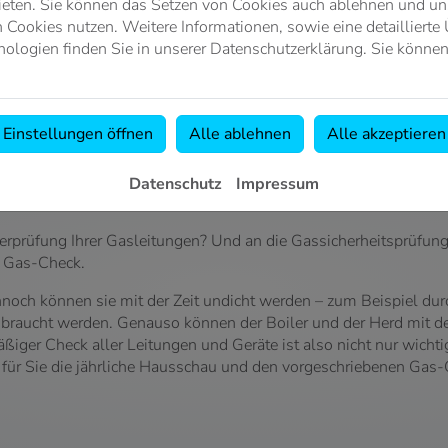
ieten. Sie können das Setzen von Cookies auch ablehnen und uns
Cookies nutzen. Weitere Informationen, sowie eine detaillierte 
ologien finden Sie in unserer Datenschutzerklärung. Sie können
Einstellungen öffnen
Alle ablehnen
Alle akzeptieren
N MÜNCHEN
Datenschutz
Impressum
erprüfung Ihrer Gasleitungen? Und an die Gassicherheitsprüfung 
m Gas-Check.
noch können sie mit der Zeit undicht werden – zum Beispiel dur
raucht werden. Genauso können der Boiler und der Herd mit de
iger Check aller Leitungen und Geräte ist also nicht nur wichtig
für Sie die jährliche Hausschau und den vorgeschriebenen Gas-