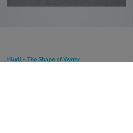
Kludi – The Shape of Water
Die Kludi GmbH & Co. KG – 1926 im Sauerland
gegründet – steht für annähernd 100 Jahre Erfahrung in
der Entwicklung und Herstellung hochwertiger
Armaturen für Bad und Küche. Aus dieser Tradition als
Armaturenspezialist erwächst der Anspruch, in Kludi
Produkten exzellente „German Quality“, ein Höchstmaß
an Funktionalität, innovative Technologien und
erstklassiges Design auf einzigartige Weise zu vereinen.
Immer wieder hat Kludi mit wegweisenden Lösungen der
Entwicklung in Bad und Küche wichtige Impulse