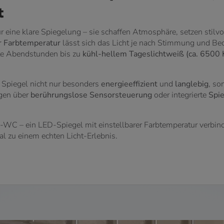
t
eine klare Spiegelung – sie schaffen Atmosphäre, setzen stilvo
er Farbtemperatur
lässt sich das Licht je nach Stimmung und Bed
te Abendstunden bis zu
kühl-hellem Tageslichtweiß (ca. 6500 
 Spiegel nicht nur besonders
energieeffizient
und
langlebig
, so
ügen über
berührungslose Sensorsteuerung
oder integrierte
Spi
WC – ein LED-Spiegel mit einstellbarer Farbtemperatur verbin
l zu einem echten Licht-Erlebnis.