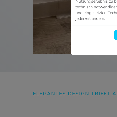
Nutzungserlebnis zu b
technisch notwendigen 
und eingesetzten Techn
jederzeit ändern.
ELEGANTES DESIGN TRIFFT 