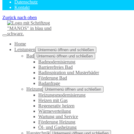
Datenschutz
Kontakt
Zurück nach oben
Home
Leistungen
Untermenü öffnen und schließen
Bad
Untermenü öffnen und schließen
Badmodernisierung
Barrierefreies Bad
Badinspiration und Musterbäder
Förderung Bad
Badanfrage
Heizung
Untermenü öffnen und schließen
Heizungsmodernisierung
Heizen mit Gas
Regenerativ heizen
Wärmeverteilung
Wartung und Service
Förderung Heizung
Öl- und Gasheizung
Haustechnik
Untermenü öffnen und schließen