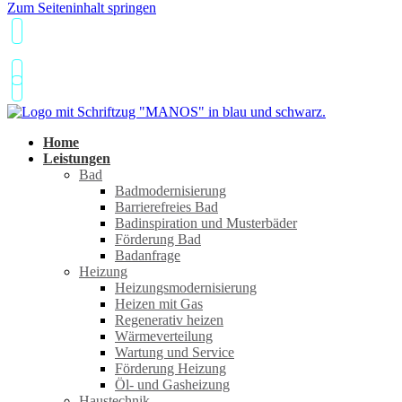
Zum Seiteninhalt springen
089 17109588
Home
Leistungen
Bad
Badmodernisierung
Barrierefreies Bad
Badinspiration und Musterbäder
Förderung Bad
Badanfrage
Heizung
Heizungsmodernisierung
Heizen mit Gas
Regenerativ heizen
Wärmeverteilung
Wartung und Service
Förderung Heizung
Öl- und Gasheizung
Haustechnik