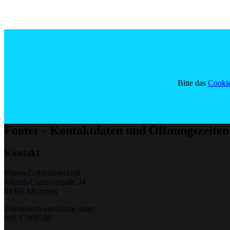
Bitte das
Cookie
Footer - Kontaktdaten und Öffnungszeiten
Kontakt
Manos Gebäudetechnik
Johann-Clanze-Straße 24
81369 München
Telefonisch erreichbar unter:
089 17109588